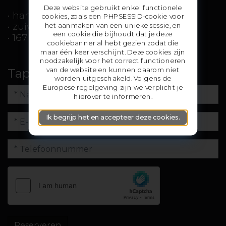
Deze website gebruikt enkel functionele
• handgeknoopt
cookies, zoals een PHPSESSID-cookie voor
• zuiver scheerwol
het aanmaken van een unieke sessie, en
een cookie die bijhoudt dat je deze
• 167 x 232 cm
cookiebanner al hebt gezien zodat die
maar één keer verschijnt. Deze cookies zijn
noodzakelijk voor het correct functioneren
van de website en kunnen daarom niet
Tapijt reserveren
worden uitgeschakeld. Volgens de
Europese regelgeving zijn we verplicht je
hierover te informeren.
Ik begrijp het en accepteer deze cookies.