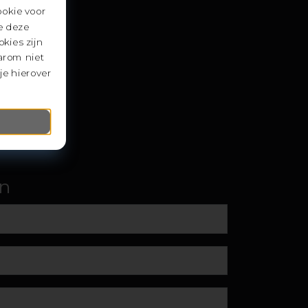
ookie voor
e deze
5.00
kies zijn
arom niet
je hierover
de
en