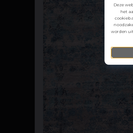
Deze webs
het a
cookieba
noodzake
worden uit