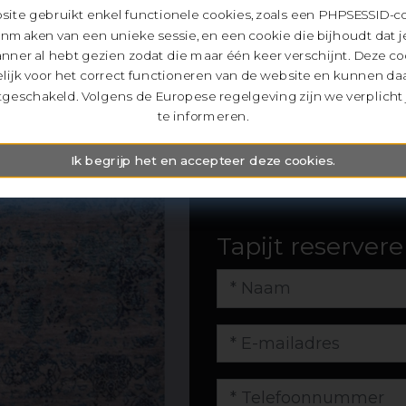
Heritage
ite gebruikt enkel functionele cookies, zoals een PHPSESSID-c
anmaken van een unieke sessie, en een cookie die bijhoudt dat j
€ 126
€ 2530.00
nner al hebt gezien zodat die maar één keer verschijnt. Deze coo
lijk voor het correct functioneren van de website en kunnen da
geschakeld. Volgens de Europese regelgeving zijn we verplicht 
• handgeknoopt
te informeren.
• wol en bamboezij
Ik begrijp het en accepteer deze cookies.
• 170 x 240 cm
Tapijt reserver