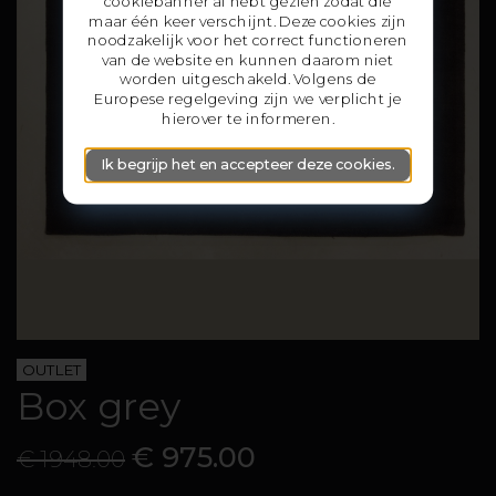
cookiebanner al hebt gezien zodat die
maar één keer verschijnt. Deze cookies zijn
noodzakelijk voor het correct functioneren
van de website en kunnen daarom niet
worden uitgeschakeld. Volgens de
Europese regelgeving zijn we verplicht je
hierover te informeren.
Ik begrijp het en accepteer deze cookies.
OUTLET
Box grey
€ 975.00
€ 1948.00