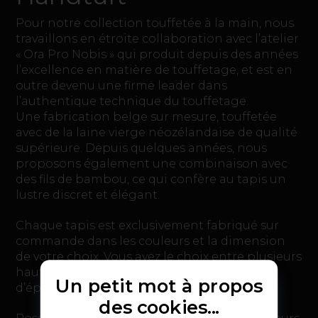
Pour notre collection touffetée à la main, nous
travaillons en étroite collaboration avec l’atelier
« Ora Pro Nobis » qui produit depuis des années
l’excellence en matière de touffetage, et est en
outre devenu une firme leader dans
l’authentique technique du touffetage.
Une fabrication belge sur mesure, touffetée
avec de la laine vierge néozélandaise de qualité
supérieure. Depuis quelques années, nous
proposons également une combinaison avec
des fils de bambou, ce qui confère au tapis un
lustre discret et élégant.
Chaque tapis est exclusivement fabriqué sur
commande dans les couleurs et la dimension
de votre choix. Vous avez le choix entre plusieurs
hauteurs de poils : 16, 20, 40 ou 60 mm
Un petit mot à propos
d’épaisseur !
des cookies...